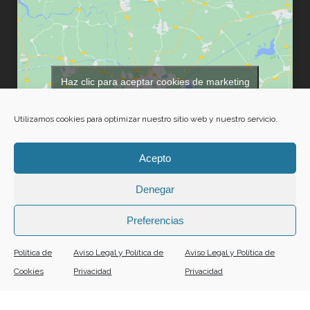
Haz clic para aceptar cookies de marketing
y permitir este contenido
Utilizamos cookies para optimizar nuestro sitio web y nuestro servicio.
Acepto
Denegar
Preferencias
Política de
Aviso Legal y Política de
Aviso Legal y Política de
Copyright © 2024 PULIDOS BRAULIO |
Aviso Legal y Política de Privacidad
|
Política
Cookies
Privacidad
Privacidad
Contacto
|
91 073 41 65
de Cookies
|
Diseño Web
ProvidersWeb