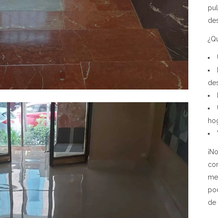
pu
des
¿Qu
des
ho
¡No
co
me
pod
de 