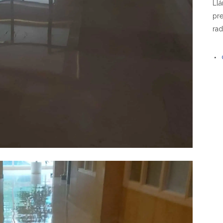
Ll
pre
rad