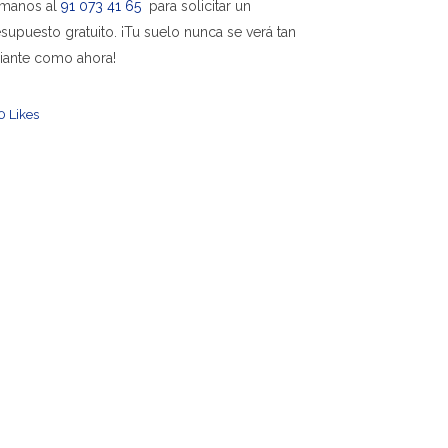
ámanos al
91 073 41 65
para solicitar un
supuesto gratuito. ¡Tu suelo nunca se verá tan
iante como ahora!
0
Likes