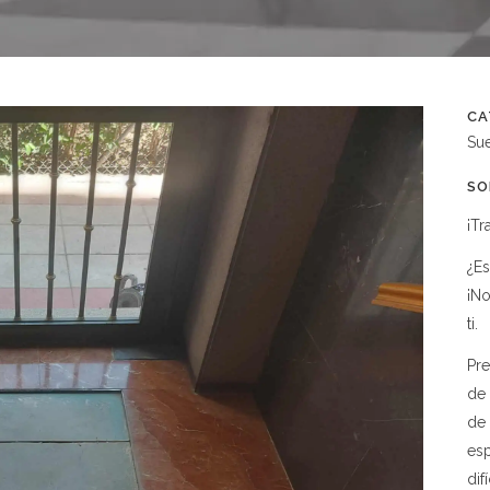
CA
Su
SO
¡Tr
¿Es
¡No
ti.
Pre
de 
de 
es
dif