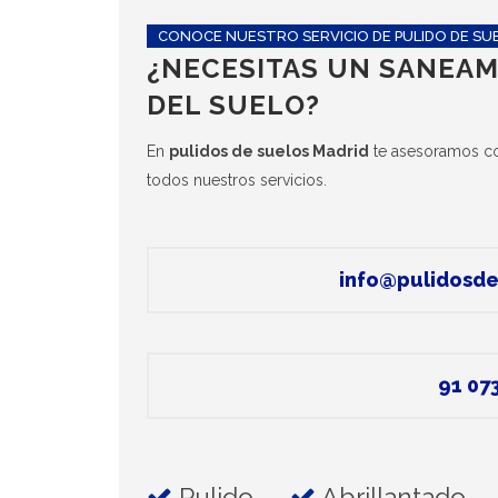
CONOCE NUESTRO SERVICIO DE PULIDO DE SU
¿NECESITAS UN SANEAM
DEL SUELO?
En
pulidos de suelos Madrid
te asesoramos co
todos nuestros servicios.
info@pulidosde
91 073
Pulido
Abrillantado