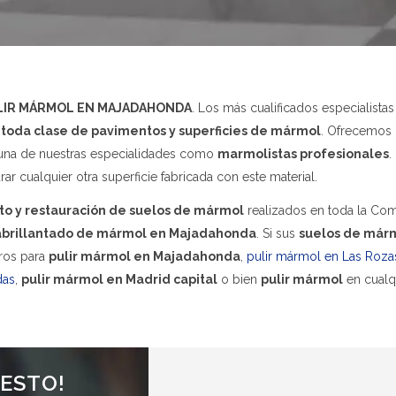
LIR MÁRMOL EN MAJADAHONDA
. Los más cualificados especialista
 toda clase de pavimentos y superficies de mármol
. Ofrecemos
na de nuestras especialidades como
marmolistas profesionales
.
 cualquier otra superficie fabricada con este material.
o y restauración de suelos de mármol
realizados en toda la Com
 abrillantado de mármol en Majadahonda
. Si sus
suelos de már
tros para
pulir mármol en Majadahonda
,
pulir mármol en Las Roza
das
,
pulir mármol en Madrid capital
o bien
pulir mármol
en cualqu
UESTO!