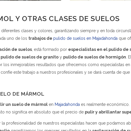
MOL Y OTRAS CLASES DE SUELOS
diferentes clases y colores, garantizando siempre y en toda circunstan
 cada uno de los
trabajos de
pulido de suelos en Majadahonda
que o
ación de suelos
, está formado por
especialistas en el pulido de
,
pulido de suelos de granito
y
pulido de suelos de hormigón
. 
r los inmejorables resultados que ofrecemos como especialistas e
, confíe este trabajo a nuestros profesionales y se dará cuenta de 
SUELO DE MÁRMOL
lir un suelo de mármol
en
Majadahonda
es realmente económico. 
sto no significa en absoluto que el precio de
pulir y abrillantar su
y la profesionalidad de nuestros especialistas hacen que podamos aba
aulio
garantizamos los mejores resultados en la
restauración de 