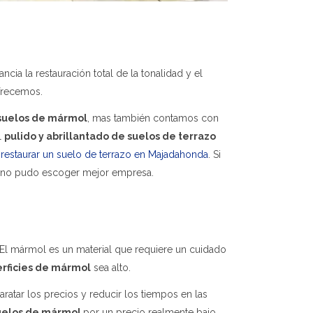
cia la restauración total de la tonalidad y el
frecemos.
 suelos de mármol
, mas también contamos con
El
pulido y abrillantado de suelos de terrazo
n
restaurar un suelo de terrazo en Majadahonda
. Si
que no pudo escoger mejor empresa.
El mármol es un material que requiere un cuidado
perficies de mármol
sea alto.
ratar los precios y reducir los tiempos en las
suelos de mármol
por un precio realmente bajo.