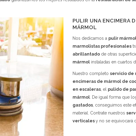
PULIR UNA ENCIMERA 
MÁRMOL
Nos dedicamos a
pulir mármo
marmolistas profesionales
t
abrillantado
de otras superfic
mármol
instaladas en cuartos 
Nuestro completo
servicio de
encimeras de mármol de coc
en escaleras
, el
pulido de p
mármol
. De igual forma que lo
gastados
, conseguimos este ef
material. Contrate nuestros
serv
verticales
y no se equivocará 