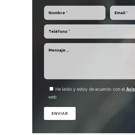
He leído y estoy de acuerdo con el
Avi
web