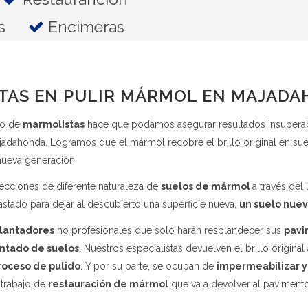
s
Encimeras
STAS EN PULIR MÁRMOL EN MAJAD
po de
marmolistas
hace que podamos asegurar resultados insupera
dahonda. Logramos que el mármol recobre el brillo original en suel
 nueva generación.
cciones de diferente naturaleza de
suelos de mármol
a través del
stado para dejar al descubierto una superficie nueva,
un suelo nuev
llantadores
no profesionales que solo harán resplandecer sus
pavi
antado de suelos
. Nuestros especialistas devuelven el brillo original
roceso de pulido
. Y por su parte, se ocupan de
impermeabilizar y 
trabajo de
restauración de mármol
que va a devolver al paviment