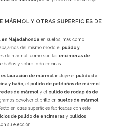
DE MÁRMOL Y OTRAS SUPERFICIES DE
l en Majadahonda
en suelos, mas como
rabajamos del mismo modo el
pulido y
ies de mármol, como son las
encimeras de
de baños y sobre todo cocinas.
restauración de mármol
incluye el
pulido de
ina y baño
, el
pulido de peldaños de mármol
aredes de mármol
y el
pulido de rodapiés de
gramos devolver el brillo en
suelos de mármol
ecto en otras superficies fabricadas con este
icios de pulido de encimeras
y
pulidos
con su elección.