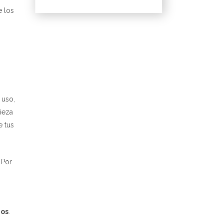
e los
 uso,
ieza
e tus
 Por
dos
.