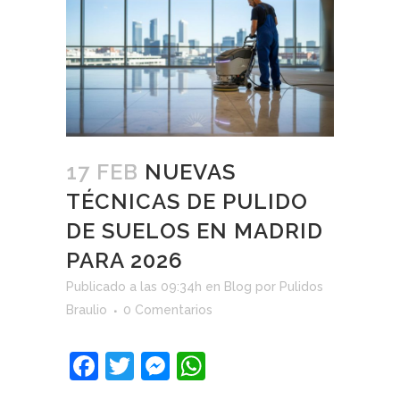
17 FEB
NUEVAS
TÉCNICAS DE PULIDO
DE SUELOS EN MADRID
PARA 2026
Publicado a las 09:34h
en
Blog
por
Pulidos
Braulio
0 Comentarios
Facebook
Twitter
Messenger
WhatsApp