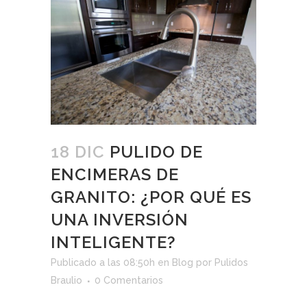
18 DIC
PULIDO DE
ENCIMERAS DE
GRANITO: ¿POR QUÉ ES
UNA INVERSIÓN
INTELIGENTE?
Publicado a las 08:50h
en
Blog
por
Pulidos
Braulio
0 Comentarios