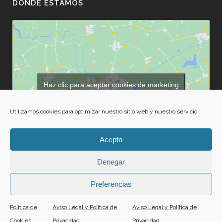
DÓNDE ESTAMOS
Haz clic para aceptar cookies de marketing
y permitir este contenido
Utilizamos cookies para optimizar nuestro sitio web y nuestro servicio.
Acepto
Denegar
Preferencias
Política de
Aviso Legal y Política de
Aviso Legal y Política de
Copyright © 2024 PULIDOS BRAULIO |
Aviso Legal y Política de Privacidad
|
Política
Cookies
Privacidad
Privacidad